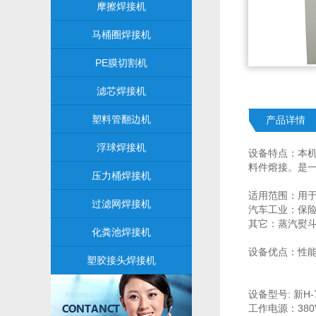
摩擦焊接机
马桶圈焊接机
PE膜切割机
滤芯焊接机
塑料管翻边机
产品详情
浮球焊接机
设备特点：本
料件熔接。是
压力桶焊接机
适用范围：用
过滤网焊接机
汽车工业：保
其它：蒸汽熨
化粪池焊接机
设备优点：性
塑胶接头焊接机
设备型号: 新H-
工作电源：380