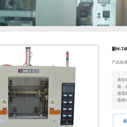
新H-74
产品描
将欲
板，
接面
面熔
在