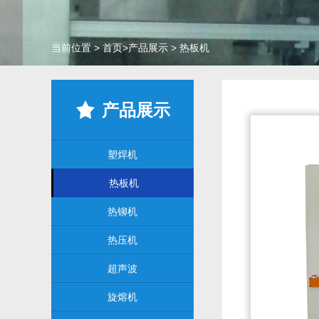
当前位置
>
首页
>
产品展示
>
热板机
产品展示
塑焊机
热板机
热铆机
热压机
超声波
旋熔机